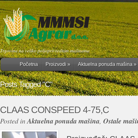
Trgovina na veliko poljoprivrednim mašinama
Početna
Proizvodi
»
Aktuelna ponuda mašina
»
Posts Tagged "C"
CLAAS CONSPEED 4-75,C
Posted in
Aktuelna ponuda mašina
,
Ostale maši