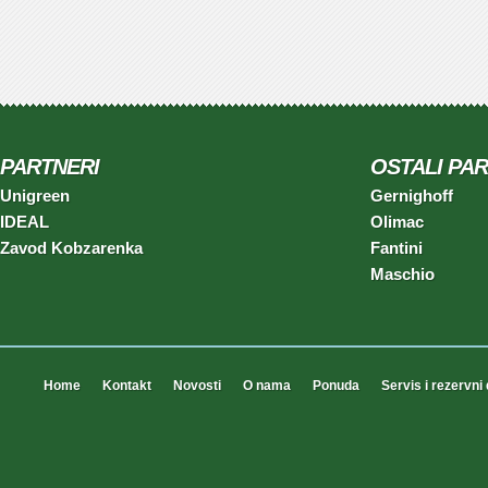
PARTNERI
OSTALI PAR
Unigreen
Gernighoff
IDEAL
Olimac
Zavod Kobzarenka
Fantini
Maschio
Home
Kontakt
Novosti
O nama
Ponuda
Servis i rezervni 