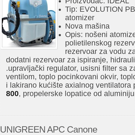
Proizvođač: IDEAL
Tip: EVOLUTION PB 
atomizer
Nova mašina
Opis: nošeni atomize
polietilenskog rezerv
rezervoar za vodu za
dodatni rezervoar za ispiranje, hidrauli
.upravljački regulator, usisni filter sa
ventilom, toplo pocinkovani okvir, top
i lakirano kućište axialnog ventilatora
800
, propelerske lopatice od aluminij
UNIGREEN APC Canone