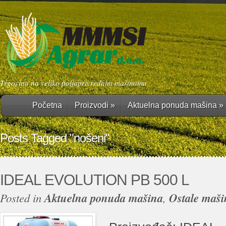
Trgovina na veliko poljoprivrednim mašinama
Početna
Proizvodi
»
Aktuelna ponuda mašina
»
Posts Tagged "nošeni"
IDEAL EVOLUTION PB 500 L
Posted in
Aktuelna ponuda mašina
,
Ostale maši