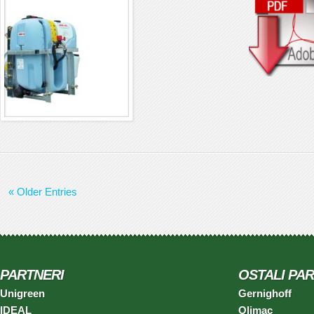
« Older Entries
PARTNERI
OSTALI PAR
Unigreen
Gernighoff
IDEAL
Olimac