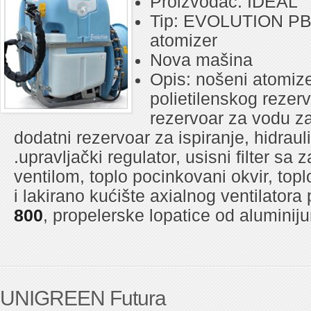
Proizvođač: IDEAL
Tip: EVOLUTION PB 
atomizer
Nova mašina
Opis: nošeni atomize
polietilenskog rezerv
rezervoar za vodu za
dodatni rezervoar za ispiranje, hidrauli
.upravljački regulator, usisni filter sa
ventilom, toplo pocinkovani okvir, top
i lakirano kućište axialnog ventilatora
800
, propelerske lopatice od aluminij
UNIGREEN Futura