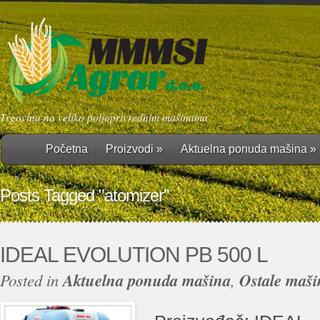
Trgovina na veliko poljoprivrednim mašinama
Početna
Proizvodi
»
Aktuelna ponuda mašina
»
Posts Tagged "atomizer"
IDEAL EVOLUTION PB 500 L
Posted in
Aktuelna ponuda mašina
,
Ostale maši