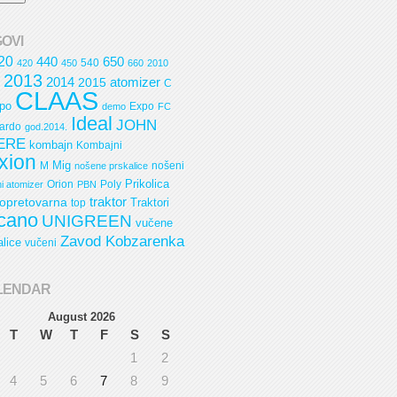
OVI
20
440
650
540
420
450
660
2010
2013
2014
2015
atomizer
C
CLAAS
po
Expo
demo
FC
Ideal
JOHN
ardo
god.2014.
ERE
kombajn
Kombajni
xion
Mig
M
nošeni
nošene prskalice
Prikolica
Orion
Poly
i atomizer
PBN
opretovarna
traktor
Traktori
top
cano
UNIGREEN
vučene
Zavod Kobzarenka
alice
vučeni
LENDAR
August 2026
T
W
T
F
S
S
1
2
4
5
6
7
8
9