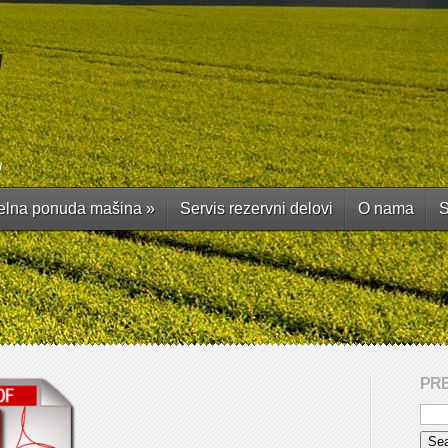
a
elna ponuda mašina
»
Servis rezervni delovi
O nama
S
PR