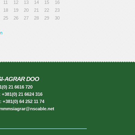
11
12
13
14
15
16
18
19
20
21
22
23
25
26
27
28
29
30
un
I-AGRAR DOO
1(0) 21 6616 720
: +381(0) 21 6624 316
: +381(0) 64 252 11 74
 mmmsiagrar@nscable.net